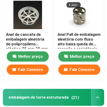
Anel de cascata de
Anel Pall de embalagem
embalagem aleatória
aleatória com fluxo
de polipropileno
alto baixa queda de
plástico 25 mm 38 mm
pressão e resistência
50 mm 76 mm
Melhor preço
Melhor preço
Fale Conosco
Fale Conosco
embalagem de torre estruturada
(21)