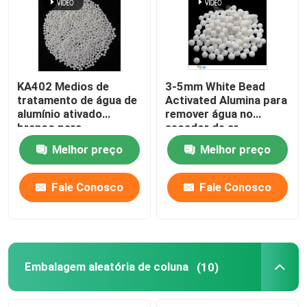
KA402 Medios de
3-5mm White Bead
tratamento de água de
Activated Alumina para
alumínio ativado
remover água no
branco para
secador de ar
desfluorificação
Melhor preço
Melhor preço
Fale Conosco
Fale Conosco
Embalagem aleatória de coluna
(10)