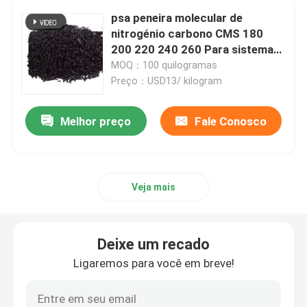
psa peneira molecular de
Agentes auxiliares químicos
nitrogénio carbono CMS 180
200 220 240 260 Para sistema
de purificação de biogás
MOQ：100 quilogramas
Preço：USD13/ kilogram
Melhor preço
Fale Conosco
Veja mais
Deixe um recado
Ligaremos para você em breve!