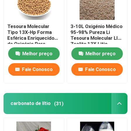
Tesoura Molecular
3-10L Oxigénio Médico
Tipo 13X-Hp Forma
95-98% Pureza Li
Esférica Enriquecido
Tesoura Molecular LIX
de Oxigénio Para
Zeolita 13X Litio
Medicina
Zeolita Oxigénio Para
Melhor preço
Melhor preço
Concentrador de
Oxigénio
Fale Conosco
Fale Conosco
carbonato de lítio
(31)