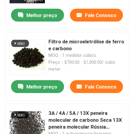
Melhor preço
Fale Conosco
Sobre nós
Visita à fábrica
Filtro de microeletrólise de ferro
e carbono
Controle de qualidade
MOQ：1 medidor cúbico
Preço：$700.00 - $1,000.00/ cubic
meter
Contacte-nos
Melhor preço
Fale Conosco
Solicite um orçamento
Sítio Molecular PSA
3A / 4A / 5A / 13X peneira
molecular de carbono Seca 13X
peneira molecular Rússia
Zeolita de peneira molecular
Oxigênio Zeolita Zsm 5
MOQ：1 quilograma/quilograma