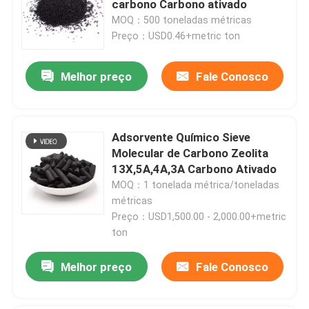
carbono Carbono ativado
MOQ：500 toneladas métricas
embalagem de torre de cerâmica
Preço：USD0.46+metric ton
Melhor preço
Fale Conosco
Embalagem de torre de metal
Embalagens de torre de plástico
Adsorvente Químico Sieve
Molecular de Carbono Zeolita
Eletrólitos de bateria de lítio Dessecante
13X,5A,4A,3A Carbono Ativado
MOQ：1 tonelada métrica/toneladas
métricas
Esferas Biológicas de Cerâmica
Preço：USD1,500.00 - 2,000.00+metric
ton
Favo de mel cerâmico
Melhor preço
Fale Conosco
meios do mbbr