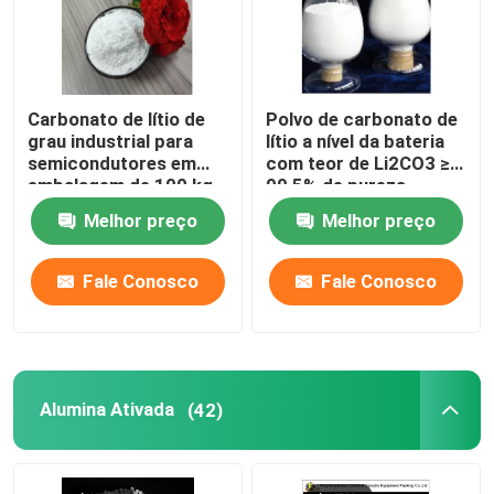
Carbonato de lítio de
Polvo de carbonato de
grau industrial para
lítio a nível da bateria
semicondutores em
com teor de Li2CO3 ≥
embalagem de 100 kg
99,5% de pureza
Melhor preço
Melhor preço
Fale Conosco
Fale Conosco
Alumina Ativada
(42)