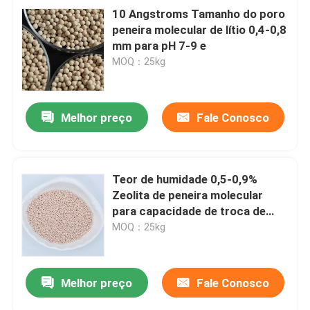
10 Angstroms Tamanho do poro
peneira molecular de lítio 0,4-0,8
mm para pH 7-9 e
MOQ：25kg
Melhor preço
Fale Conosco
Teor de humidade 0,5-0,9%
Zeolita de peneira molecular
para capacidade de troca de
catiões
MOQ：25kg
Melhor preço
Fale Conosco