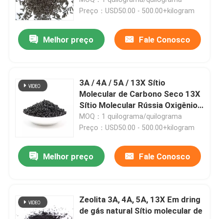
Catalisador
Preço：USD50.00 - 500.00+kilogram
carbonato de lítio
Melhor preço
Fale Conosco
Alumina Ativada
3A / 4A / 5A / 13X Sítio
Embalagem aleatória de coluna
Molecular de Carbono Seco 13X
Sítio Molecular Rússia Oxigênio
Zeolita Zsm 5 Catalisador
MOQ：1 quilograma/quilograma
embalagem de torre estruturada
Carbono Ativado
Preço：USD50.00 - 500.00+kilogram
Embalagem de laboratório
Melhor preço
Fale Conosco
internals da coluna de destilação
Zeolita 3A, 4A, 5A, 13X Em dring
de gás natural Sítio molecular de
Bola cerâmica da alumina