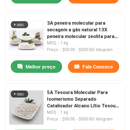
3A peneira molecular para
secagem a gás natural 13X
peneira molecular zeolita para
concentrador de oxigênio
MOQ：1 kg
Preço：$50.00 - $500.00/ kilogram
Melhor preço
Fale Conosco
5A Tesoura Molecular Para
Isomerismo Separado
Catalisador Alcano Lítio Tesoura
Molecular Oxigênio Mcm 22
MOQ：1 kg
Zeolita
Preço：$50.00 - $500.00/ kilogram