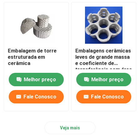
Embalagem de torre
Embalagens cerâmicas
estruturada em
leves de grande massa
cerâmica
e coeficiente de
transferência com área
de superfície
Melhor preço
Melhor preço
específica para a
indústria de coque
Fale Conosco
Fale Conosco
Veja mais