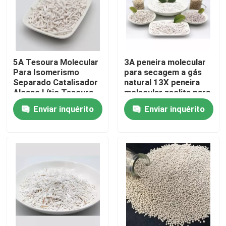
5A Tesoura Molecular
3A peneira molecular
Para Isomerismo
para secagem a gás
Separado Catalisador
natural 13X peneira
Alcano Lítio Tesoura
molecular zeolita para
Molecular Oxigênio
concentrador de
Enviar inquérito
Enviar inquérito
Mcm 22 Zeolita
oxigênio
Para casa
Produtos
Vídeos