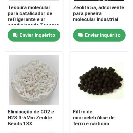
Tesoura molecular
Zeolita 5a, adsorvente
para catalisador de
para peneira
Sobre nós
refrigerante e ar
molecular industrial
condicionado Tesoura
molecular 5A
Enviar inquérito
Enviar inquérito
Visita à fábrica
Controle de qualidade
Contacte-nos
Solicite um orçamento
Sítio Molecular PSA
Eliminação de CO2 e
Filtro de
H2S 3-5Mm Zeolite
microeletrólise de
Beads 13X
ferro e carbono
Zeolita de peneira molecular