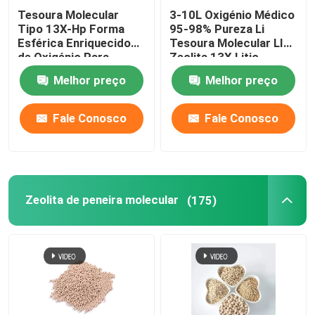
Tesoura Molecular
3-10L Oxigénio Médico
Tipo 13X-Hp Forma
95-98% Pureza Li
Agentes auxiliares químicos
Esférica Enriquecido
Tesoura Molecular LIX
de Oxigénio Para
Zeolita 13X Litio
Medicina
Zeolita Oxigénio Para
Melhor preço
Melhor preço
Concentrador de
Oxigénio
Fale Conosco
Fale Conosco
Zeolita de peneira molecular
(175)