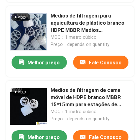
Medios de filtragem para
aquicultura de plástico branco
HDPE MBBR Medios
transportadores 16*10mm
MOQ：1 metro cúbico
Preço：depends on quantity
Melhor preço
Fale Conosco
Medios de filtragem de cama
móvel de HDPE branco MBBR
15*15mm para estações de
tratamento de esgoto/medios
MOQ：1 metro cúbico
de filtragem biológicos
Preço：depends on quantity
Melhor preço
Fale Conosco