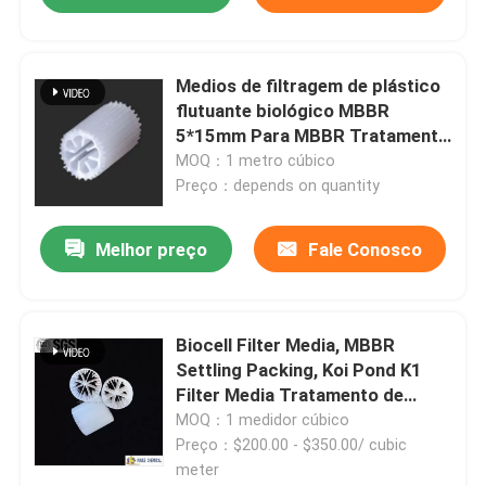
Medios de filtragem de plástico
flutuante biológico MBBR
5*15mm Para MBBR Tratamento
de água/medios de filtragem de
MOQ：1 metro cúbico
plástico
Preço：depends on quantity
Melhor preço
Fale Conosco
Biocell Filter Media, MBBR
Settling Packing, Koi Pond K1
Filter Media Tratamento de
águas residuais 10 anos virgem
MOQ：1 medidor cúbico
PE 1m3 95-150
Preço：$200.00 - $350.00/ cubic
meter