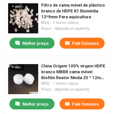
Filtro de cama móvel de plástico
branco de HDPE K1 Biomédia
12*9mm Para aquicultura
MOQ：1 metro cúbico
Preço：depends on quantity
Melhor preço
Fale Conosco
China Origem 100% virgem HDPE
branco MBBR cama móvel
Biofilm Reator Media 25 * 12mm
Para tratamento de águas
MOQ：1 metro cúbico
residuais
Preço：depends on quantity
Melhor preço
Fale Conosco