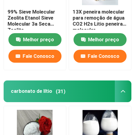
99% Sieve Molecular
13X peneira molecular
Zeolita Etanol Sieve
para remoção de água
Molecular 3a Seca
CO2 H2s Litio peneira
Zeolita
molecular
Melhor preço
Melhor preço
Fale Conosco
Fale Conosco
carbonato de lítio
(31)