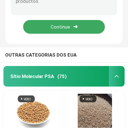
embalagem de torre de cerâmica
Embalagem de torre de metal
Embalagens de torre de plástico
OUTRAS CATEGORIAS DOS EUA
Eletrólitos de bateria de lítio Dessecante
Sítio Molecular PSA
(75)
Esferas Biológicas de Cerâmica
Favo de mel cerâmico
meios do mbbr