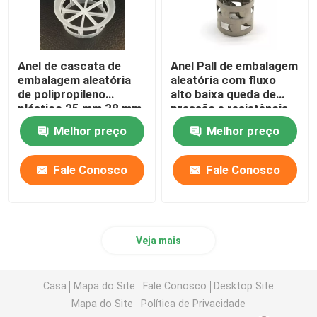
Anel de cascata de
Anel Pall de embalagem
embalagem aleatória
aleatória com fluxo
de polipropileno
alto baixa queda de
plástico 25 mm 38 mm
pressão e resistência
50 mm 76 mm
Melhor preço
Melhor preço
Fale Conosco
Fale Conosco
Veja mais
Casa
Mapa do Site
Fale Conosco
Desktop Site
Mapa do Site
Política de Privacidade