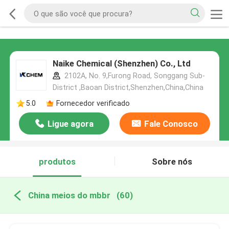
Naike Chemical (Shenzhen) Co., Ltd
2102A, No. 9,Furong Road, Songgang Sub-
District ,Baoan District,Shenzhen,China,China
5.0
Fornecedor verificado
Ligue agora
Fale Conosco
produtos
Sobre nós
China meios do mbbr
(60)