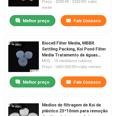
95-150 Kg/
Preço：$200.00 - $350.00/ cubic
meter
Sobre nós
Melhor preço
Fale Conosco
Visita à fábrica
Biocell Filter Media, MBBR
Controle de qualidade
Settling Packing, Koi Pond Filter
Media Tratamento de águas
residuais 10 anos PE virgem 1m3
MOQ：10 medidores cúbicos
Contacte-nos
95-150 Kg/
Preço：USD+200.00+cubic meters
Solicite um orçamento
Melhor preço
Fale Conosco
Sítio Molecular PSA
Medios de filtragem de Koi de
plástico 25*10mm para remoção
Zeolita de peneira molecular