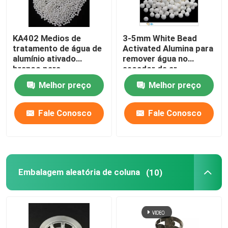
KA402 Medios de
3-5mm White Bead
tratamento de água de
Activated Alumina para
alumínio ativado
remover água no
branco para
secador de ar
desfluorificação
Melhor preço
Melhor preço
Fale Conosco
Fale Conosco
Embalagem aleatória de coluna
(10)