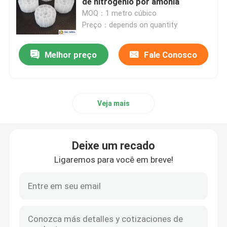
de nitrogénio por amônia
MOQ：1 metro cúbico
Preço：depends on quantity
carbonato de lítio
Melhor preço
Fale Conosco
Alumina Ativada
Embalagem aleatória de coluna
Veja mais
embalagem de torre estruturada
Deixe um recado
Embalagem de laboratório
Ligaremos para você em breve!
internals da coluna de destilação
Bola cerâmica da alumina