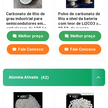
Carbonato de lítio de
Polvo de carbonato de
grau industrial para
lítio a nível da bateria
semicondutores em
com teor de Li2CO3 ≥
embalagem de 100 kg
99,5% de pureza
Melhor preço
Melhor preço
Fale Conosco
Fale Conosco
Alumina Ativada
(42)