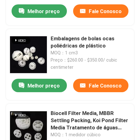
Melhor preço
Fale Conosco
Embalagens de bolas ocas
poliédricas de plástico
MOQ：1 cm3
Preço：$260.00 - $350.00/ cubic
centimeter
Melhor preço
Fale Conosco
Para casa
Biocell Filter Media, MBBR
Produtos
Settling Packing, Koi Pond Filter
Media Tratamento de águas
residuais 10 anos PE virgem 1m3
MOQ：1 medidor cúbico
Vídeos