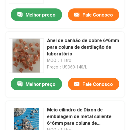
Melhor preço
Fale Conosco
Sobre nós
Visita à fábrica
Anel de canhão de cobre 6*6mm
para coluna de destilação de
Controle de qualidade
laboratório
MOQ：1 litro
Preço：USD60-140/L
Contacte-nos
Melhor preço
Fale Conosco
Solicite um orçamento
Sítio Molecular PSA
Meio cilindro de Dixon de
embalagem de metal saliente
6*6mm para coluna de
Zeolita de peneira molecular
destilação de laboratório
MOQ：1 litro