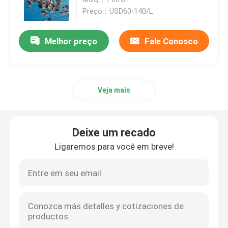
Preço：USD60-140/L
carbonato de lítio
Melhor preço
Fale Conosco
Alumina Ativada
Veja mais
Embalagem aleatória de coluna
embalagem de torre estruturada
Deixe um recado
Ligaremos para você em breve!
Embalagem de laboratório
internals da coluna de destilação
Bola cerâmica da alumina