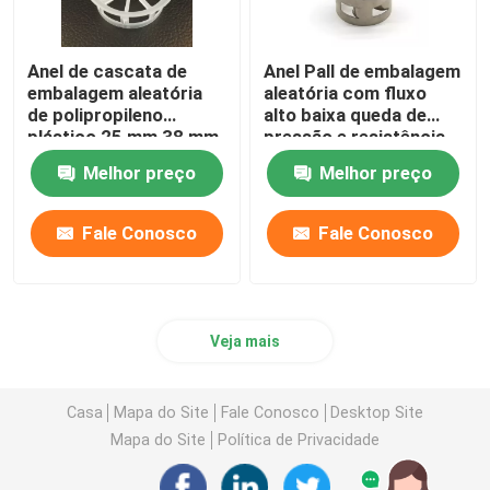
Anel de cascata de
Anel Pall de embalagem
embalagem aleatória
aleatória com fluxo
de polipropileno
alto baixa queda de
plástico 25 mm 38 mm
pressão e resistência
50 mm 76 mm
Melhor preço
Melhor preço
Fale Conosco
Fale Conosco
Veja mais
Casa
Mapa do Site
Fale Conosco
Desktop Site
Mapa do Site
Política de Privacidade