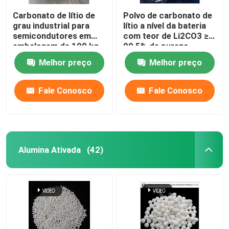
Carbonato de lítio de
Polvo de carbonato de
grau industrial para
lítio a nível da bateria
semicondutores em
com teor de Li2CO3 ≥
embalagem de 100 kg
99,5% de pureza
Melhor preço
Melhor preço
Fale Conosco
Fale Conosco
Alumina Ativada
(42)