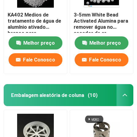
KA402 Medios de
3-5mm White Bead
tratamento de água de
Activated Alumina para
alumínio ativado
remover água no
branco para
secador de ar
desfluorificação
Melhor preço
Melhor preço
Fale Conosco
Fale Conosco
Embalagem aleatória de coluna
(10)