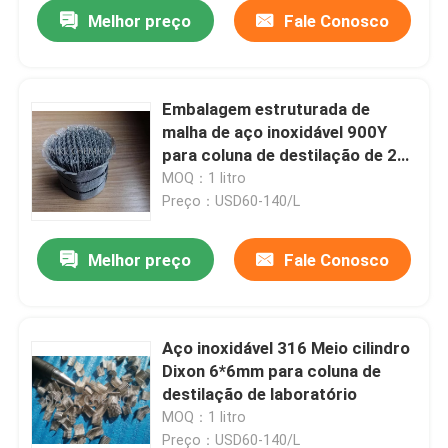
Melhor preço
Fale Conosco
Embalagem estruturada de
malha de aço inoxidável 900Y
para coluna de destilação de 25
mm de diâmetro
MOQ：1 litro
Preço：USD60-140/L
Melhor preço
Fale Conosco
Para casa
Aço inoxidável 316 Meio cilindro
Dixon 6*6mm para coluna de
Produtos
destilação de laboratório
MOQ：1 litro
Vídeos
Preço：USD60-140/L