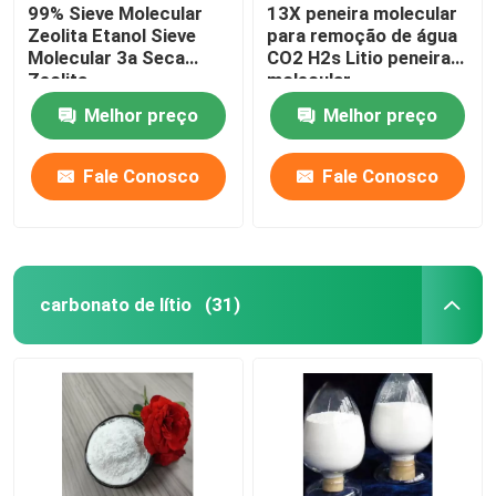
99% Sieve Molecular
13X peneira molecular
Zeolita Etanol Sieve
para remoção de água
Molecular 3a Seca
CO2 H2s Litio peneira
Zeolita
molecular
Melhor preço
Melhor preço
Fale Conosco
Fale Conosco
carbonato de lítio
(31)