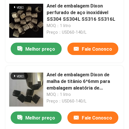
Anel de embalagem Dixon
perfurado de aço inoxidável
SS304 SS304L SS316 SS316L
MOQ：1 litro
Preço：USD60-140/L
Melhor preço
Fale Conosco
Anel de embalagem Dixon de
malha de titânio 6*6mm para
embalagem aleatória de
laboratório
MOQ：1 litro
Preço：USD60-140/L
Melhor preço
Fale Conosco