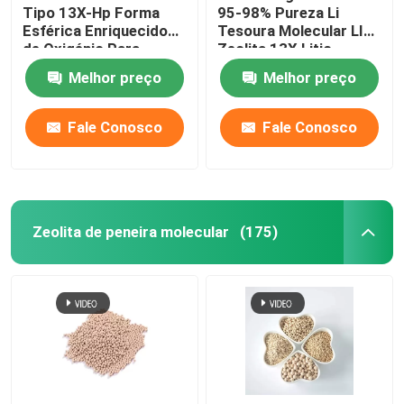
Tipo 13X-Hp Forma
95-98% Pureza Li
Esférica Enriquecido
Tesoura Molecular LIX
Agentes auxiliares químicos
de Oxigénio Para
Zeolita 13X Litio
Medicina
Zeolita Oxigénio Para
Melhor preço
Melhor preço
Concentrador de
Oxigénio
Fale Conosco
Fale Conosco
Zeolita de peneira molecular
(175)