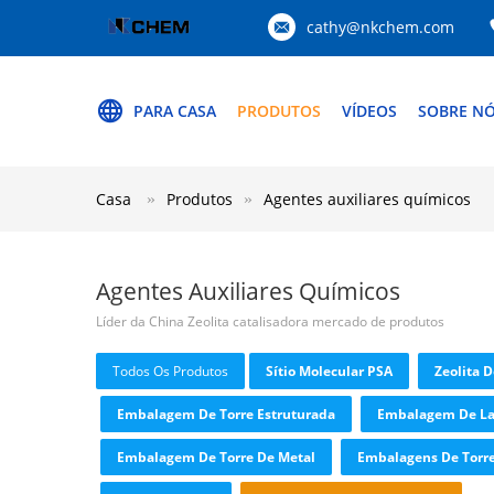
cathy@nkchem.com
PARA CASA
PRODUTOS
VÍDEOS
SOBRE N
Casa
Produtos
Agentes auxiliares químicos
Agentes Auxiliares Químicos
Líder da China Zeolita catalisadora mercado de produtos
Todos Os Produtos
Sítio Molecular PSA
Zeolita 
Embalagem De Torre Estruturada
Embalagem De La
Embalagem De Torre De Metal
Embalagens De Torre