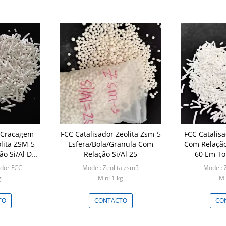
r Cracagem
FCC Catalisador Zeolita Zsm-5
FCC Catalisa
lita ZSM-5
Esfera/Bola/Granula Com
Com Relação 
ão Si/Al De
Relação Si/Al 25
60 Em To
50
Mol
ador FCC
Model: Zeolita zsm5
Model: 
g
Min: 1 kg
Mi
TO
CONTACTO
CO