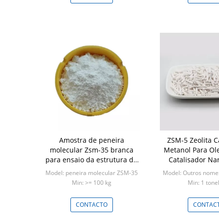
Amostra de peneira
ZSM-5 Zeolita C
molecular Zsm-35 branca
Metanol Para Ol
para ensaio da estrutura do
Catalisador Nan
catalisador FER
Sintéti
Model: peneira molecular ZSM-35
Model: Outros nomes
Min: >= 100 kg
Min: 1 tone
CONTACTO
CONTAC