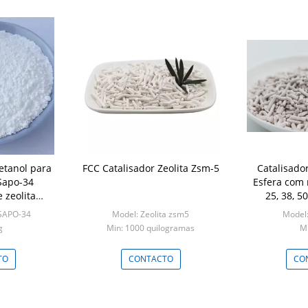
etanol para
FCC Catalisador Zeolita Zsm-5
Catalisado
Sapo-34
Esfera com 
 zeolita
25, 38, 50
ores
 SAPO-34
Model: Zeolita zsm5
Model
g
Min: 1000 quilogramas
Mi
TO
CONTACTO
CO