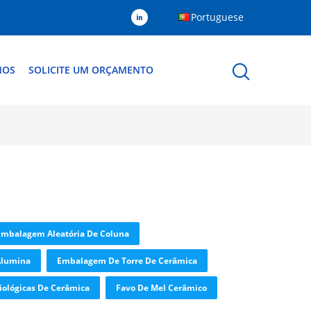
Portuguese
NOS
SOLICITE UM ORÇAMENTO
Embalagem Aleatória De Coluna
Alumina
Embalagem De Torre De Cerâmica
Biológicas De Cerâmica
Favo De Mel Cerâmico