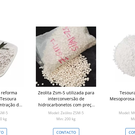
e reforma
Zeolita Zsm-5 utilizada para
Tesoura
 Tesoura
interconversão de
Mesoporosa 
ntração de
hidrocarbonetos com preço
olita
competitivo
SM-5
Model: Zeólito ZSM-5
Model: M
0 kg
Min: 200 kg
Mi
TO
CONTACTO
CO