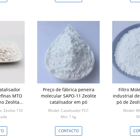
atalisador
Preço de fábrica peneira
Filtro Mol
efinas MTO
molecular SAPO-11 Zeolite
industrial 
o Zeolita
catalisador em pó
pó de Zeol
ca
: Zeolita 13X
Model: Catalisador FCC
Model: M
lada
Min: 1 kg
Mi
TO
CONTACTO
CO