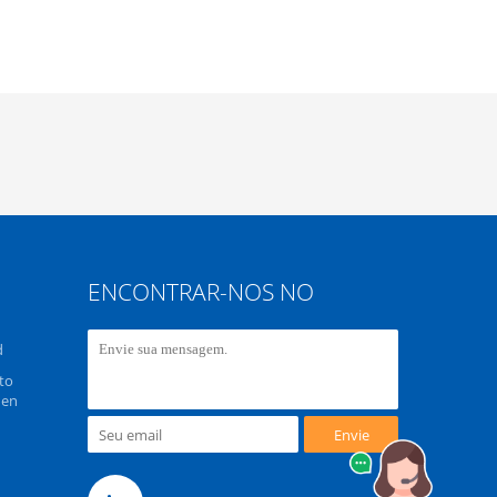
ENCONTRAR-NOS NO
d
to
hen
Envie