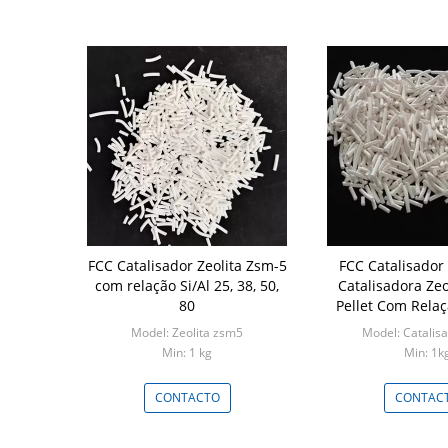
FCC Catalisador Zeolita Zsm-5
FCC Catalisado
com relação Si/Al 25, 38, 50,
Catalisadora Zeo
80
Pellet Com Relaç
25, 38, 
Model: Zeolita zsm5
Model: Catalis
Min: 1 kg
Min: 1k
CONTACTO
CONTAC