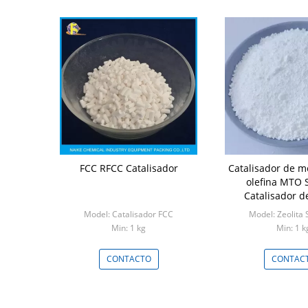
FCC RFCC Catalisador
Catalisador de m
olefina MTO 
Catalisador de
Catalisad
Model: Catalisador FCC
Model: Zeolita
Min: 1 kg
Min: 1 k
CONTACTO
CONTAC