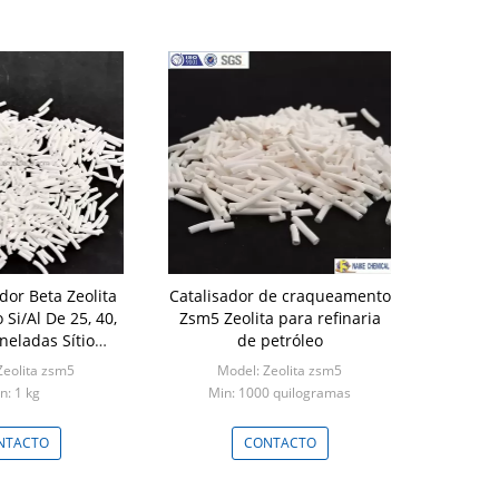
dor Beta Zeolita
Catalisador de craqueamento
Si/Al De 25, 40,
Zsm5 Zeolita para refinaria
neladas Sítio
de petróleo
ecular
Zeolita zsm5
Model: Zeolita zsm5
n: 1 kg
Min: 1000 quilogramas
NTACTO
CONTACTO