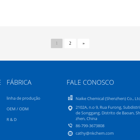
1
2
»
E
FÁBRICA
FALE CONOSCO
linha de produção
Naike Chemical (Shenzhen) Co., Lt
2102A, n.o 9, Rua Furong, Subdistri
OEM / ODM
de Songgang, Distrito de Baoan, S
zhen, China
R & D
86-799-3673808
cathy@nkchem.com