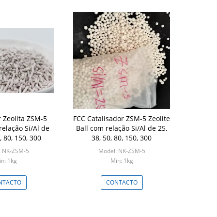
r Zeolita ZSM-5
FCC Catalisador ZSM-5 Zeolite
relação Si/Al de
Ball com relação Si/Al de 25,
, 80, 150, 300
38, 50, 80, 150, 300
: NK-ZSM-5
Model: NK-ZSM-5
n: 1kg
Min: 1kg
NTACTO
CONTACTO