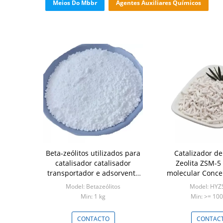
Meios Do Mbbr
Agentes Auxiliares Químicos
Beta-zeólitos utilizados para
Catalizador d
catalisador catalisador
Zeolita ZSM-5
transportador e adsorvente
molecular Conce
adsorção seletiva
oxigênio Ze
Model: Betazeólitos
Model: HYZ
Min: 1 kg
Min: >= 100
CONTACTO
CONTAC