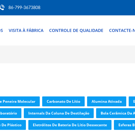
86-799-3673808
ÓS
VISITA À FÁBRICA
CONTROLE DE QUALIDADE
CONTACTE-
De Peneira Molecular
Carbonato De Lítio
Alumina Ativada
boratório
Internals Da Coluna De Destilação
Bola Cerâmica Da 
 De Plástico
Eletrólitos De Bateria De Lítio Dessecante
Esferas 