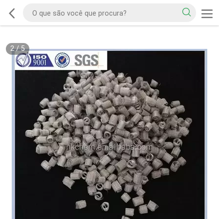
2
/
5