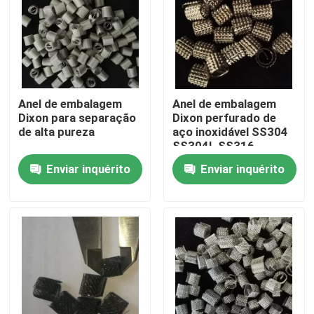
Sobre nós
Visita à fábrica
Anel de embalagem
Anel de embalagem
Dixon para separação
Dixon perfurado de
Controle de qualidade
de alta pureza
aço inoxidável SS304
SS304L SS316
SS316L
Enviar inquérito
Enviar inquérito
Contacte-nos
Solicite um orçamento
Sítio Molecular PSA
Zeolita de peneira molecular