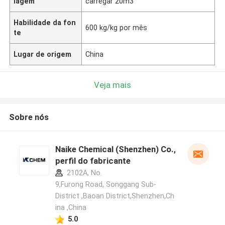
lagem
carregar 20m3
Habilidade da fon
600 kg/kg por mês
te
Lugar de origem
China
Veja mais
Sobre nós
Naike Chemical (Shenzhen) Co., Ltd
perfil do fabricante
2102A, No.
9,Furong Road, Songgang Sub-
District ,Baoan District,Shenzhen,Ch
ina ,China
5.0