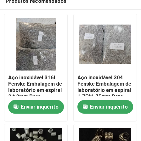
Produtos recomendados
Aço inoxidável 316L
Aço inoxidável 304
Fenske Embalagem de
Fenske Embalagem de
laboratório em espiral
laboratório em espiral
3 * 3mm Para
1.75*1.75mm Para
Para casa
processo de
processo de
Enviar inquérito
Enviar inquérito
separação de alta
destilação
pureza
Produtos
Vídeos