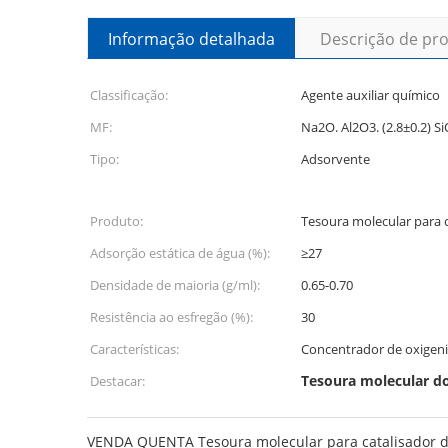
Informação detalhada
Descrição de pr
Classificação:
Agente auxiliar químico
MF:
Na2O. Al2O3. (2.8±0.2) Si
Tipo:
Adsorvente
Produto:
Tesoura molecular para 
Adsorção estática de água (%):
≥27
Densidade de maioria (g/ml):
0.65-0.70
Resistência ao esfregão (%):
30
Características:
Concentrador de oxigen
Tesoura molecular do
Destacar:
VENDA QUENTA Tesoura molecular para catalisador de