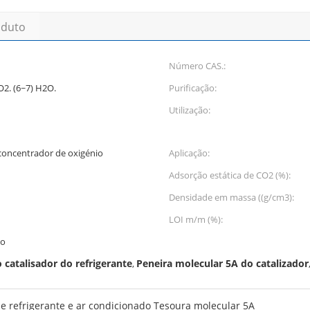
oduto
Número CAS.:
O2. (6~7) H2O.
Purificação:
Utilização:
concentrador de oxigénio
Aplicação:
Adsorção estática de CO2 (%):
Densidade em massa ((g/cm3):
LOI m/m (%):
io
 catalisador do refrigerante
Peneira molecular 5A do catalizador
,
 refrigerante e ar condicionado Tesoura molecular 5A