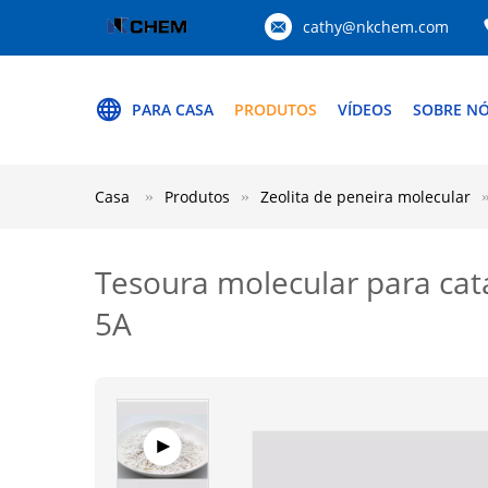
cathy@nkchem.com
PARA CASA
PRODUTOS
VÍDEOS
SOBRE N
Casa
Produtos
Zeolita de peneira molecular
Tesoura molecular para cata
5A