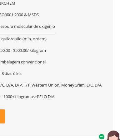
NKCHEM
ISO9001:2000 & MSDS
Tesoura molecular de oxigénio
 quilo/quilo (min. ordem)
50.00 - $500.00/ kilogram
embalagem convencional
-8 dias úteis
L/C, D/A, D/P, T/T, Western Union, MoneyGram, L/C, D/A
1 - 1000+kilogramas+PELO DIA