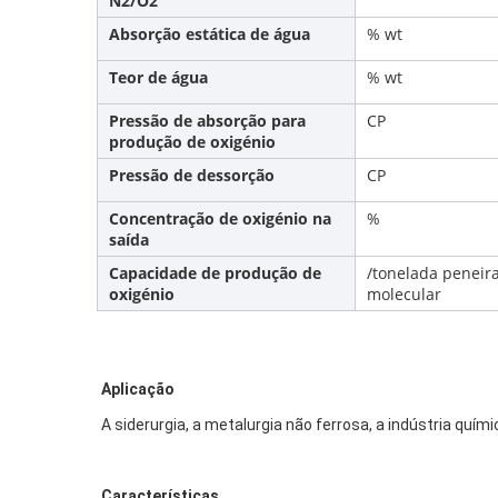
N2/O2
Absorção estática de água
% wt
Teor de água
% wt
Pressão de absorção para
CP
produção de oxigénio
Pressão de dessorção
CP
Concentração de oxigénio na
%
saída
Capacidade de produção de
/tonelada peneir
oxigénio
molecular
Aplicação
A siderurgia, a metalurgia não ferrosa, a indústria quím
Características