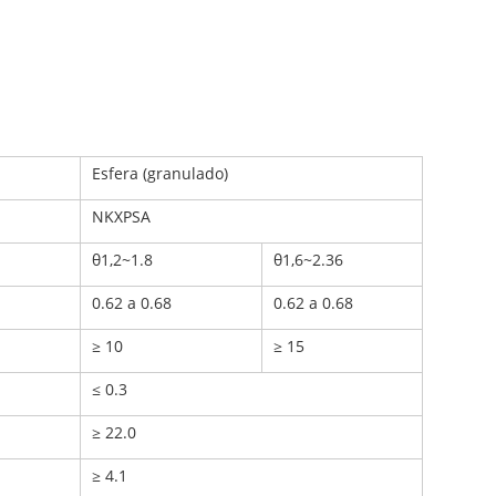
Esfera (granulado)
NKXPSA
θ1,2~1.8
θ1,6~2.36
0.62 a 0.68
0.62 a 0.68
≥ 10
≥ 15
≤ 0.3
≥ 22.0
≥ 4.1