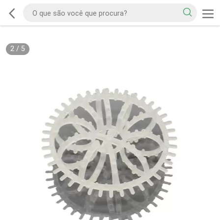
2
/
5