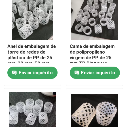
Anel de embalagem de
Cama de embalagem
torre de redes de
de polipropileno
plástico de PP de 25
virgem de PP de 25
mm, 38 mm, 50 mm
mm TP Ring para
para unidade de ureia
planta de ureia
Enviar inquérito
Enviar inquérito
na indústria de
fertilizantes
Para casa
Produtos
Vídeos