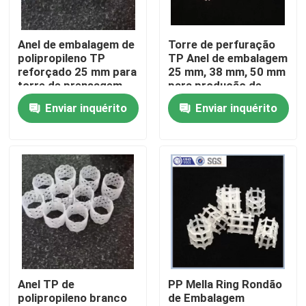
Sobre nós
Anel de embalagem de
Torre de perfuração
polipropileno TP
TP Anel de embalagem
reforçado 25 mm para
25 mm, 38 mm, 50 mm
Visita à fábrica
torre de prensagem
para produção de
de ureia
fertilizantes
Enviar inquérito
Enviar inquérito
Controle de qualidade
Contacte-nos
Solicite um orçamento
Sítio Molecular PSA
Anel TP de
PP Mella Ring Rondão
polipropileno branco
de Embalagem
Zeolita de peneira molecular