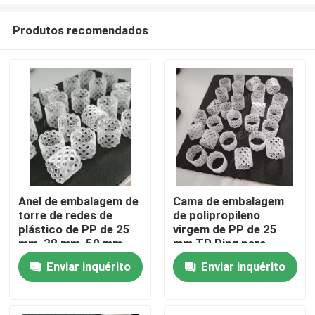
Produtos recomendados
Anel de embalagem de
Cama de embalagem
torre de redes de
de polipropileno
Para casa
plástico de PP de 25
virgem de PP de 25
mm, 38 mm, 50 mm
mm TP Ring para
para unidade de ureia
planta de ureia
Enviar inquérito
Enviar inquérito
Produtos
na indústria de
fertilizantes
Vídeos