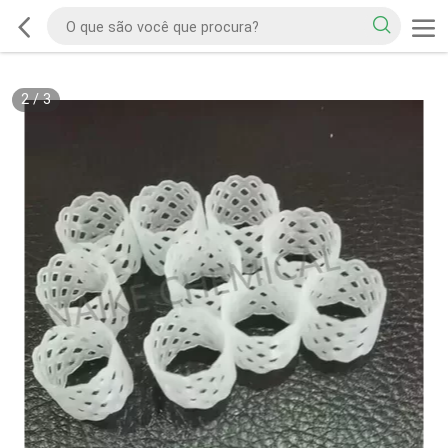
2
/
3