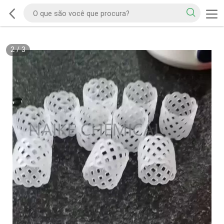
2
/
3