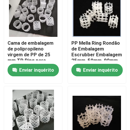
Sobre nós
Visita à fábrica
Cama de embalagem
PP Mella Ring Rondão
de polipropileno
de Embalagem
Controle de qualidade
virgem de PP de 25
Escrubber Embalagem
mm TP Ring para
25mm, 50mm, 90mm
planta de ureia
com Saco Tecido
Enviar inquérito
Enviar inquérito
Contacte-nos
Solicite um orçamento
Sítio Molecular PSA
Zeolita de peneira molecular