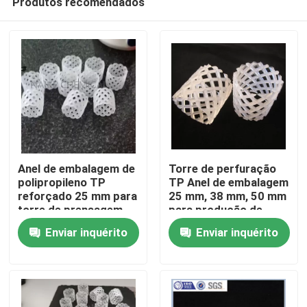
Produtos recomendados
Anel de embalagem de
Torre de perfuração
polipropileno TP
TP Anel de embalagem
reforçado 25 mm para
25 mm, 38 mm, 50 mm
torre de prensagem
para produção de
Para casa
de ureia
fertilizantes
Enviar inquérito
Enviar inquérito
Produtos
Vídeos