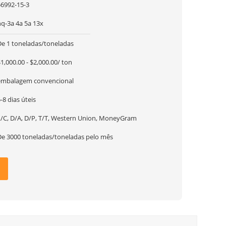
56992-15-3
nq-3a 4a 5a 13x
De 1 toneladas/toneladas
1,000.00 - $2,000.00/ ton
embalagem convencional
-8 dias úteis
L/C, D/A, D/P, T/T, Western Union, MoneyGram
De 3000 toneladas/toneladas pelo mês