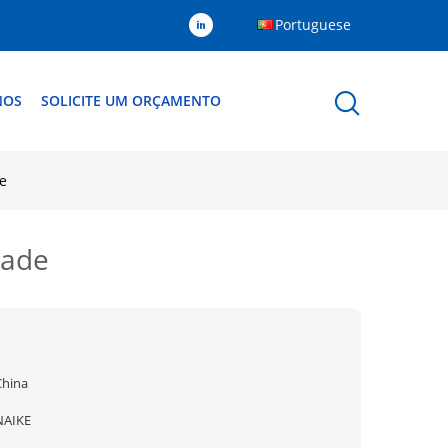
Portuguese
NOS
SOLICITE UM ORÇAMENTO
e
dade
China
NAIKE