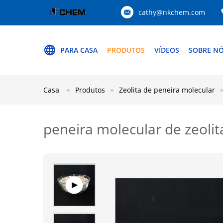
cathy@nkchem.com
PARA CASA
PRODUTOS
VÍDEOS
SOBRE N
Casa
Produtos
Zeolita de peneira molecular
peneira molecular de zeoli