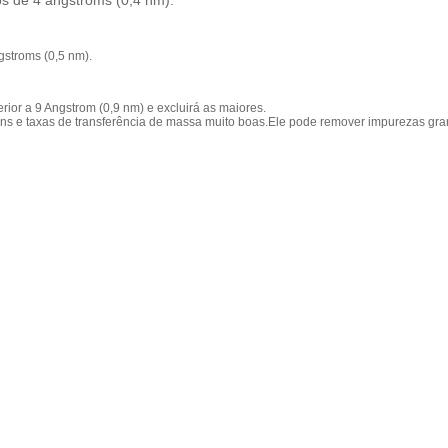
os de 4 angstroms (0,4 nm).
gstroms (0,5 nm).
ior a 9 Angstrom (0,9 nm) e excluirá as maiores.
s e taxas de transferência de massa muito boas.Ele pode remover impurezas gra