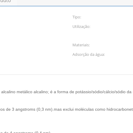
oduto
Tipo:
Utilização:
Materiais:
Adsorção da água:
alcalino metálico alcalino; é a forma de potássio/sódio/cálcio/sódio da e
oros de 3 angstroms (0,3 nm).mas exclui moléculas como hidrocarbone