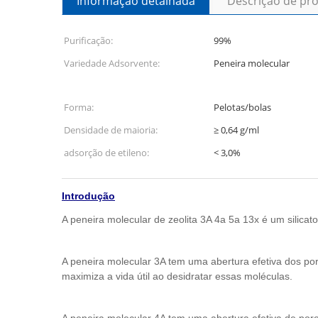
Informação detalhada
Descrição de pr
Purificação:
99%
Variedade Adsorvente:
Peneira molecular
Forma:
Pelotas/bolas
Densidade de maioria:
≥ 0,64 g/ml
adsorção de etileno:
< 3,0%
Introdução
A peneira molecular de zeolita 3A 4a 5a 13x é um silicato 
A peneira molecular 3A tem uma abertura efetiva dos p
maximiza a vida útil ao desidratar essas moléculas.