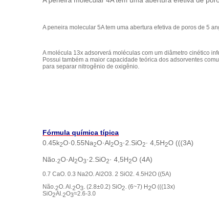
A peneira molecular 4A tem uma abertura efetiva de por
A peneira molecular 5A tem uma abertura efetiva de poros de 5 an
A molécula 13x adsorverá moléculas com um diâmetro cinético infer
Possui também a maior capacidade teórica dos adsorventes comun
para separar nitrogênio de oxigênio.
Fórmula química típica
0.45k
O
·
0.55Na
O·Al
O
·2.SiO
· 4,5H
O (((3A)
2
2
2
3
2
2
Não.
O·Al
O
·2.SiO
· 4,5H
O (4A)
2
2
3
2
2
0.7 CaO. 0.3 Na2O. Al2O3. 2 SiO2. 4.5H2O ((5A)
Não.
O. Al.
O
. (2.8±0.2) SiO
. (6~7) H
O (((13x)
2
2
3
2
2
SiO
Al.
O
≈2.6-3.0
2
2
3