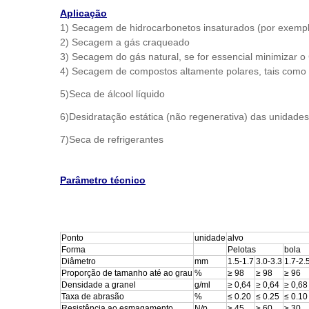
Aplicação
1) Secagem de hidrocarbonetos insaturados (por exemplo,
2) Secagem a gás craqueado
3) Secagem do gás natural, se for essencial minimizar 
4) Secagem de compostos altamente polares, tais como 
5)Seca de álcool líquido
6)Desidratação estática (não regenerativa) das unidades 
7)Seca de refrigerantes
Parâmetro técnico
Ponto
unidade
alvo
Forma
Pelotas
bola
Diâmetro
mm
1.5-1.7
3.0-3.3
1.7-2.
Proporção de tamanho até ao grau
%
≥ 98
≥ 98
≥ 96
Densidade a granel
g/ml
≥ 0,64
≥ 0,64
≥ 0,68
Taxa de abrasão
%
≤ 0.20
≤ 0.25
≤ 0.10
Resistência ao esmagamento
N/p
≥ 45
≥ 60
≥ 30