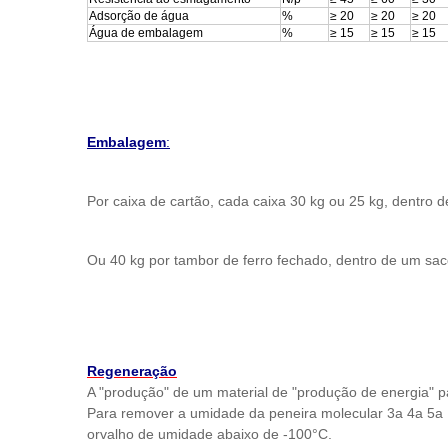
Adsorção de água
%
≥ 20
≥ 20
≥ 20
Água de embalagem
%
≥ 15
≥ 15
≥ 15
Embalagem
:
Por caixa de cartão, cada caixa 30 kg ou 25 kg, dentro 
Ou 40 kg por tambor de ferro fechado, dentro de um sac
Regeneração
A "produção" de um material de "produção de energia" 
Para remover a umidade da peneira molecular 3a 4a 5a
orvalho de umidade abaixo de -100°C.