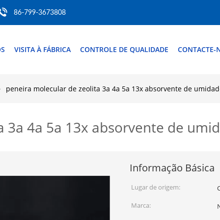
86-799-3673808
ÓS
VISITA À FÁBRICA
CONTROLE DE QUALIDADE
CONTACTE-
peneira molecular de zeolita 3a 4a 5a 13x absorvente de umidad
ta 3a 4a 5a 13x absorvente de umi
Informação Básica
Lugar de origem:
Marca: