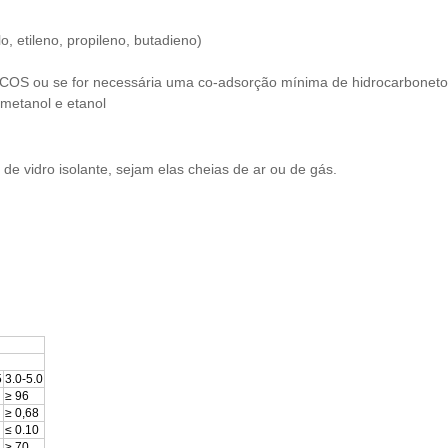
 etileno, propileno, butadieno)
o COS ou se for necessária uma co-adsorção mínima de hidrocarboneto
metanol e etanol
de vidro isolante, sejam elas cheias de ar ou de gás.
5
3.0-5.0
≥ 96
≥ 0,68
≤ 0.10
≥ 70