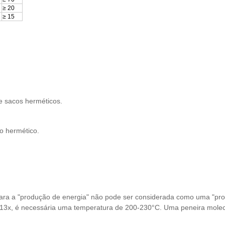
≥ 20
≥ 15
de sacos herméticos.
o hermético.
para a "produção de energia" não pode ser considerada como uma "pro
 13x, é necessária uma temperatura de 200-230°C. Uma peneira mole