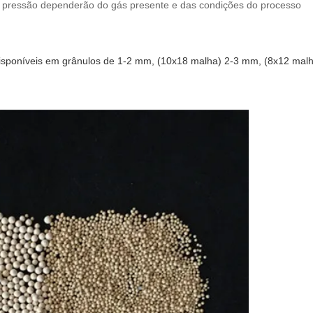
 pressão dependerão do gás presente e das condições do processo
disponíveis em grânulos de 1-2 mm, (10x18 malha) 2-3 mm, (8x12 malh