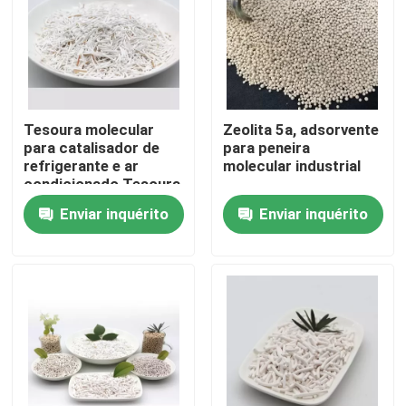
Tesoura molecular
Zeolita 5a, adsorvente
para catalisador de
para peneira
refrigerante e ar
molecular industrial
condicionado Tesoura
molecular 5A
Enviar inquérito
Enviar inquérito
Para casa
Produtos
Vídeos