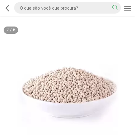
2
/
6