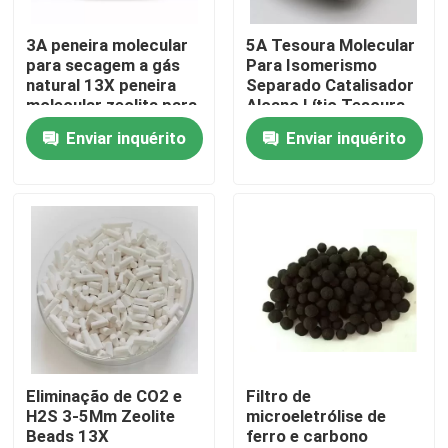
3A peneira molecular
5A Tesoura Molecular
Sobre nós
para secagem a gás
Para Isomerismo
natural 13X peneira
Separado Catalisador
molecular zeolita para
Alcano Lítio Tesoura
Visita à fábrica
concentrador de
Molecular Oxigênio
Enviar inquérito
Enviar inquérito
oxigênio
Mcm 22 Zeolita
Controle de qualidade
Contacte-nos
Solicite um orçamento
Sítio Molecular PSA
Eliminação de CO2 e
Filtro de
H2S 3-5Mm Zeolite
microeletrólise de
Beads 13X
ferro e carbono
Zeolita de peneira molecular