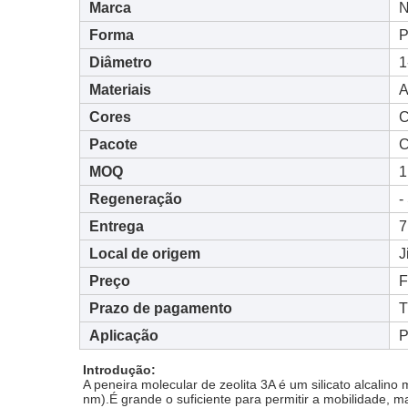
Marca
Forma
P
Diâmetro
1
Materiais
A
Cores
C
Pacote
C
MOQ
1
Regeneração
-
Entrega
7
Local de origem
J
Preço
F
Prazo de pagamento
T
Aplicação
P
Introdução:
A peneira molecular de zeolita 3A é um silicato alcalino 
nm).É grande o suficiente para permitir a mobilidade, 