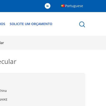
Portuguese
NOS
SOLICITE UM ORÇAMENTO
lar
cular
China
NAIKE