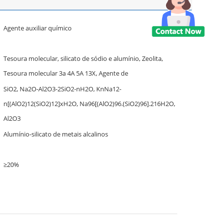
Agente auxiliar químico
Tesoura molecular, silicato de sódio e alumínio, Zeolita,
Tesoura molecular 3a 4A 5A 13X, Agente de
SiO2, Na2O-Al2O3-2SiO2-nH2O, KnNa12-
n[(AlO2)12(SiO2)12]xH2O, Na96[(AlO2)96.(SiO2)96].216H2O,
Al2O3
Alumínio-silicato de metais alcalinos
≥20%