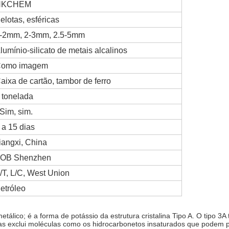
NKCHEM
elotas, esféricas
-2mm, 2-3mm, 2.5-5mm
lumínio-silicato de metais alcalinos
omo imagem
aixa de cartão, tambor de ferro
 tonelada
 Sim, sim.
 a 15 dias
iangxi, China
OB Shenzhen
/T, L/C, West Union
etróleo
metálico; é a forma de potássio da estrutura cristalina Tipo A. O tipo 
mas exclui moléculas como os hidrocarbonetos insaturados que podem p