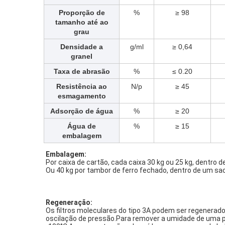
Proporção de
%
≥ 98
tamanho até ao
grau
Densidade a
g/ml
≥ 0,64
granel
Taxa de abrasão
%
≤ 0.20
Resistência ao
N/p
≥ 45
esmagamento
Adsorção de água
%
≥ 20
Água de
%
≥ 15
embalagem
Embalagem:
Por caixa de cartão, cada caixa 30 kg ou 25 kg, dentro 
Ou 40 kg por tambor de ferro fechado, dentro de um sa
Regeneração:
Os filtros moleculares do tipo 3A podem ser regenerad
oscilação de pressão.Para remover a umidade de uma p