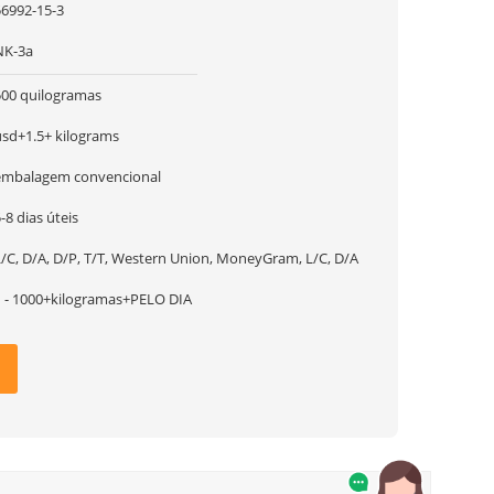
56992-15-3
NK-3a
500 quilogramas
usd+1.5+ kilograms
embalagem convencional
-8 dias úteis
L/C, D/A, D/P, T/T, Western Union, MoneyGram, L/C, D/A
1 - 1000+kilogramas+PELO DIA