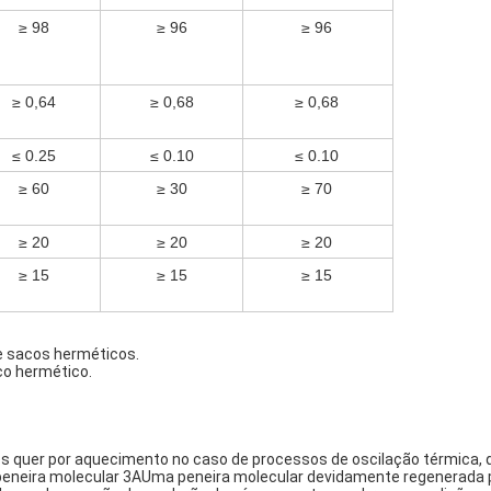
≥ 98
≥ 96
≥ 96
≥ 0,64
≥ 0,68
≥ 0,68
≤ 0.25
≤ 0.10
≤ 0.10
≥ 60
≥ 30
≥ 70
≥ 20
≥ 20
≥ 20
≥ 15
≥ 15
≥ 15
de sacos herméticos.
co hermético.
os quer por aquecimento no caso de processos de oscilação térmica, 
eneira molecular 3AUma peneira molecular devidamente regenerada p