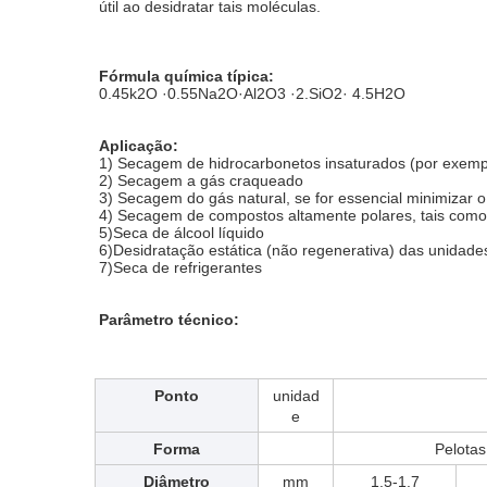
útil ao desidratar tais moléculas.
Fórmula química típica:
0.45k2O ·0.55Na2O·Al2O3 ·2.SiO2· 4.5H2O
Aplicação:
1) Secagem de hidrocarbonetos insaturados (por exemplo
2) Secagem a gás craqueado
3) Secagem do gás natural, se for essencial minimizar
4) Secagem de compostos altamente polares, tais como
5)Seca de álcool líquido
6)Desidratação estática (não regenerativa) das unidades
7)Seca de refrigerantes
Parâmetro técnico:
Ponto
unidad
e
Forma
Pelotas
Diâmetro
mm
1.5-1.7