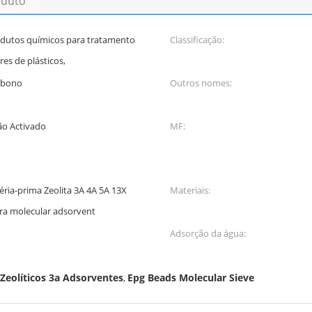
oduto
rodutos químicos para tratamento
Classificação:
res de plásticos,
arbono
Outros nomes:
ão Activado
MF:
ria-prima Zeolita 3A 4A 5A 13X
Materiais:
ira molecular adsorvent
Adsorção da água:
Zeolíticos 3a Adsorventes
Epg Beads Molecular Sieve
,