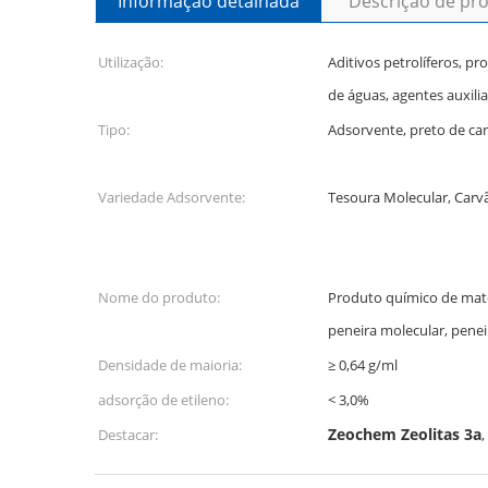
Informação detalhada
Descrição de pr
Utilização:
Aditivos petrolíferos, p
de águas, agentes auxilia
Tipo:
Adsorvente, preto de c
Variedade Adsorvente:
Tesoura Molecular, Carv
Nome do produto:
Produto químico de maté
peneira molecular, pene
Densidade de maioria:
≥ 0,64 g/ml
adsorção de etileno:
< 3,0%
Zeochem Zeolitas 3a
Destacar:
,