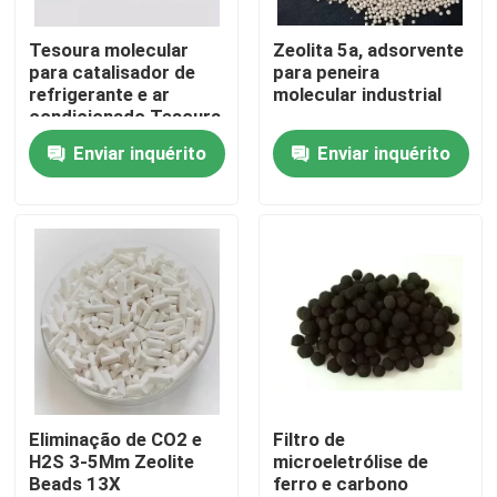
Tesoura molecular
Zeolita 5a, adsorvente
Sobre nós
para catalisador de
para peneira
refrigerante e ar
molecular industrial
condicionado Tesoura
Visita à fábrica
molecular 5A
Enviar inquérito
Enviar inquérito
Controle de qualidade
Contacte-nos
Solicite um orçamento
Sítio Molecular PSA
Eliminação de CO2 e
Filtro de
H2S 3-5Mm Zeolite
microeletrólise de
Beads 13X
ferro e carbono
Zeolita de peneira molecular