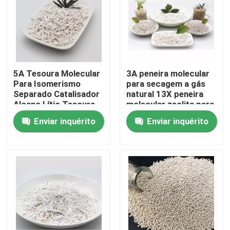
5A Tesoura Molecular
3A peneira molecular
Para Isomerismo
para secagem a gás
Separado Catalisador
natural 13X peneira
Alcano Lítio Tesoura
molecular zeolita para
Molecular Oxigênio
concentrador de
Enviar inquérito
Enviar inquérito
Mcm 22 Zeolita
oxigênio
Para casa
Produtos
Vídeos