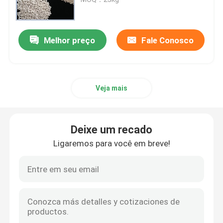
carbonato de lítio
Melhor preço
Fale Conosco
Alumina Ativada
Veja mais
Embalagem aleatória de coluna
embalagem de torre estruturada
Deixe um recado
Ligaremos para você em breve!
Embalagem de laboratório
internals da coluna de destilação
Bola cerâmica da alumina