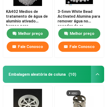
KA402 Medios de
3-5mm White Bead
tratamento de água de
Activated Alumina para
alumínio ativado
remover água no
branco para
secador de ar
desfluorificação
Melhor preço
Melhor preço
Fale Conosco
Fale Conosco
Embalagem aleatória de coluna
(10)