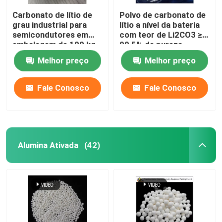
Carbonato de lítio de
Polvo de carbonato de
grau industrial para
lítio a nível da bateria
semicondutores em
com teor de Li2CO3 ≥
embalagem de 100 kg
99,5% de pureza
Melhor preço
Melhor preço
Fale Conosco
Fale Conosco
Alumina Ativada
(42)