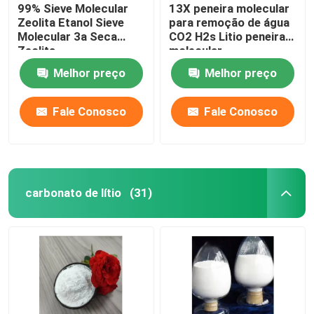
99% Sieve Molecular
13X peneira molecular
Zeolita Etanol Sieve
para remoção de água
Molecular 3a Seca
CO2 H2s Litio peneira
Zeolita
molecular
Melhor preço
Melhor preço
Fale Conosco
Fale Conosco
carbonato de lítio
(31)