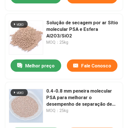
Solução de secagem por ar Sítio
molecular PSA e Esfera
Al2O3/SiO2
MOQ：25kg
Melhor preço
Fale Conosco
0.4-0.8 mm peneira molecular
PSA para melhorar o
desempenho de separação de
gases
MOQ：25kg