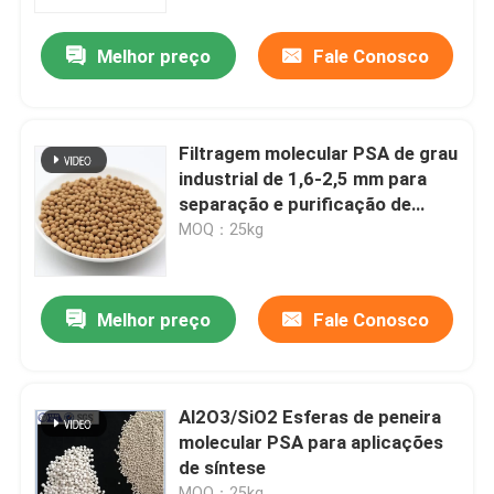
Melhor preço
Fale Conosco
Sobre nós
Visita à fábrica
Filtragem molecular PSA de grau
industrial de 1,6-2,5 mm para
Controle de qualidade
separação e purificação de
gases
MOQ：25kg
Contacte-nos
Melhor preço
Fale Conosco
Solicite um orçamento
Sítio Molecular PSA
Al2O3/SiO2 Esferas de peneira
molecular PSA para aplicações
de síntese
Zeolita de peneira molecular
MOQ：25kg