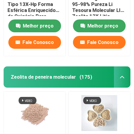
Tipo 13X-Hp Forma
95-98% Pureza Li
Esférica Enriquecido
Tesoura Molecular LIX
Agentes auxiliares químicos
de Oxigénio Para
Zeolita 13X Litio
Medicina
Zeolita Oxigénio Para
Melhor preço
Melhor preço
Concentrador de
Oxigénio
Fale Conosco
Fale Conosco
Zeolita de peneira molecular
(175)