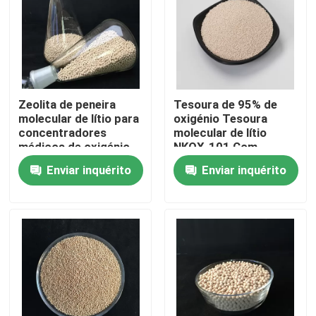
Sobre nós
Visita à fábrica
Zeolita de peneira
Tesoura de 95% de
molecular de lítio para
oxigénio Tesoura
Controle de qualidade
concentradores
molecular de lítio
médicos de oxigénio
NKOX-101 Com
pequena
Enviar inquérito
Enviar inquérito
Contacte-nos
esferográfica 0,4-0,8
mm
Solicite um orçamento
Sítio Molecular PSA
Zeolita de peneira molecular