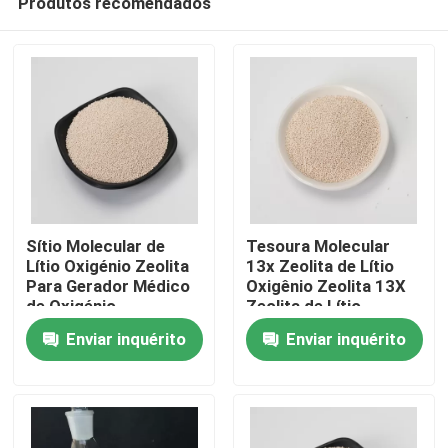
Produtos recomendados
Sítio Molecular de
Tesoura Molecular
Lítio Oxigénio Zeolita
13x Zeolita de Lítio
Para Gerador Médico
Oxigênio Zeolita 13X
de Oxigénio
Zeolita de Lítio
Para casa
Oxigênio
Enviar inquérito
Enviar inquérito
Produtos
Vídeos