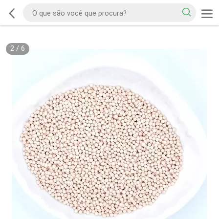
2
/
6