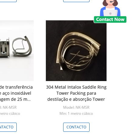
e transferência
304 Metal Intalox Saddle Ring
 aço inoxidável
Tower Packing para
agem de 25 mm,
destilação e absorção Tower
0 mm, 76 mm
l: NK-MSR
Model: NK-MSR
metro cúbico
Min: 1 metro cúbico
NTACTO
CONTACTO