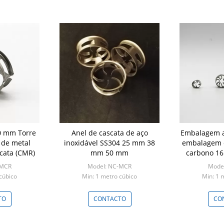
 mm Torre
Anel de cascata de aço
Embalagem a
de metal
inoxidável SS304 25 mm 38
embalagem d
cata (CMR)
mm 50 mm
carbono 1
mm
-MCR
Model: NC-MCR
Mode
cúbico
Min: 1 metro cúbico
Min: 1 
TO
CONTACTO
CO