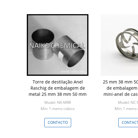
Torre de destilação Anel
25 mm 38 mm 50
Raschig de embalagem de
de embalagem 
metal 25 mm 38 mm 50 mm
mini-anel de cas
Model: NK-MRR
Model: NC
Min: 1 metro cúbico
Min: 1 metro 
CONTACTO
CONTAC