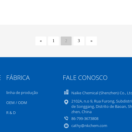
«
1
2
3
»
E
FÁBRICA
FALE CONOSCO
linha de produção
Naike Chemical (Shenzhen) Co., Lt
2102A, n.o 9, Rua Furong, Subdistri
OEM / ODM
de Songgang, Distrito de Baoan, S
zhen, China
R & D
86-799-3673808
cathy@nkchem.com