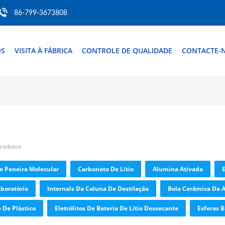
86-799-3673808
ÓS
VISITA À FÁBRICA
CONTROLE DE QUALIDADE
CONTACTE-
produtos
De Peneira Molecular
Carbonato De Lítio
Alumina Ativada
boratório
Internals Da Coluna De Destilação
Bola Cerâmica Da 
 De Plástico
Eletrólitos De Bateria De Lítio Dessecante
Esferas 