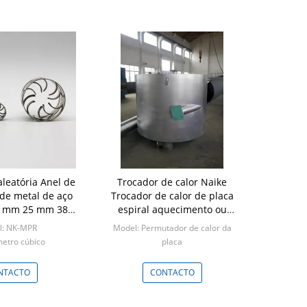
leatória Anel de
Trocador de calor Naike
e metal de aço
Trocador de calor de placa
6 mm 25 mm 38
espiral aquecimento ou
 50 mm
resfriamento Aço inoxidável
l: NK-MPR
Model: Permutador de calor da
316L/304 Ajustável Ajustável
metro cúbico
placa
Min: 1 peça
NTACTO
CONTACTO