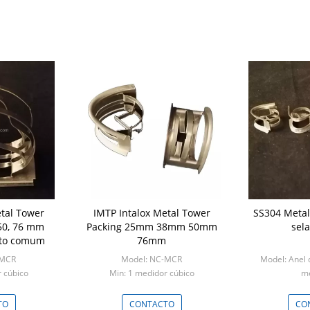
etal Tower
IMTP Intalox Metal Tower
SS304 Metal
 50, 76 mm
Packing 25mm 38mm 50mm
sel
to comum
76mm
-MCR
Model: NC-MCR
Model: Anel d
 cúbico
Min: 1 medidor cúbico
me
Min: 1 m
TO
CONTACTO
CO