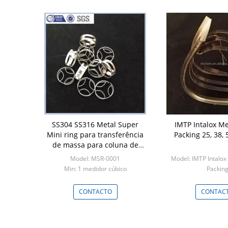
SS304 SS316 Metal Super
IMTP Intalox M
Mini ring para transferência
Packing 25, 38,
de massa para coluna de
destilação
Model: MSR-0001
Model: IMTP Intalox
Min: 1 medidor cúbico
Packin
Min: 1 medidor
CONTACTO
CONTAC