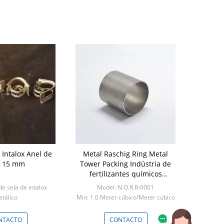
 Intalox Anel de
Metal Raschig Ring Metal
a 15 mm
Tower Packing Indústria de
fertilizantes químicos
Rasching Ring
e sela de intalox
Model: N.O.R.R-0001
tálico
Min: 1.0 Meter cúbico/Meter cúbico
edidor cúbico
(Ordem mínima)
NTACTO
CONTACTO