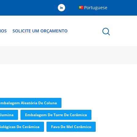
Portuguese
NOS
SOLICITE UM ORÇAMENTO
Embalagem Aleatória De Coluna
Alumina
Embalagem De Torre De Cerâmica
Biológicas De Cerâmica
Favo De Mel Cerâmico