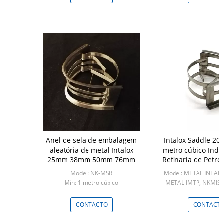
Anel de sela de embalagem
Intalox Saddle 2
aleatória de metal Intalox
metro cúbico Ind
25mm 38mm 50mm 76mm
Refinaria de Petr
Min
Model: NK-MSR
Model: METAL INTA
Min: 1 metro cúbico
METAL IMTP, NKMIS
Min: 10 medidore
CONTACTO
CONTAC