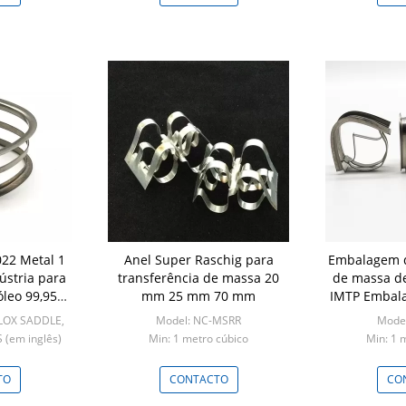
022 Metal 1
Anel Super Raschig para
Embalagem d
ústria para
transferência de massa 20
de massa de
óleo 99,95%
mm 25 mm 70 mm
IMTP Embal
38 mm, 5
LOX SADDLE,
Model: NC-MSRR
Mode
 (em inglês)
Min: 1 metro cúbico
Min: 1 
s cúbicos
TO
CONTACTO
CO