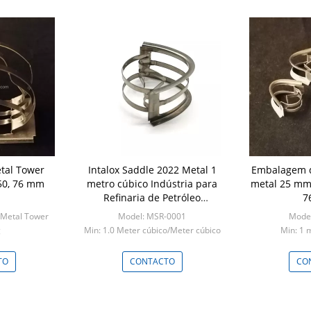
etal Tower
Intalox Saddle 2022 Metal 1
Embalagem d
 50, 76 mm
metro cúbico Indústria para
metal 25 mm
Refinaria de Petróleo
7
99,95%min NAIKE Química
 Metal Tower
Model: MSR-0001
Mode
Round
g
Min: 1.0 Meter cúbico/Meter cúbico
Min: 1 
 cúbico
(Ordem mínima)
TO
CONTACTO
CO