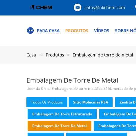
cathy@nkchem.com
PARA CASA
PRODUTOS
VÍDEOS
SOBRE N
Casa
Produtos
Embalagem de torre de metal
Embalagem De Torre De Metal
Líder da China Embalagens de torre metálica 316L mercado de 
Todos Os Produtos
Sítio Molecular PSA
Zeolita 
Embalagem De Torre Estruturada
Embalagem De La
Embalagem De Torre De Metal
Embalagens De Torre