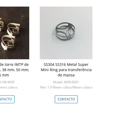
e torre IMTP de
SS304 SS316 Metal Super
, 38 mm, 50 mm,
Mini Ring para transferência
6 mm
de massa
l: NK-MSR
Model: MSR-0001
metro cúbico
Min: 1.0 Meter cúbico/Meter cúbico
(Ordem mínima)
NTACTO
CONTACTO