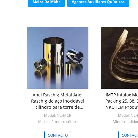
Meios Do Mbbr
Agentes Auxiliares Químicos
Anel Raschig Metal Anel
IMTP Intalox M
Raschig de aço inoxidável
Packing 25, 38,
cilindro para torre de
NKCHEM Produ
regeneração de embalagem
Model: NC-MCR
Model: NC
Min: >= 1 metro cúbico
Min: 1 medidor
CONTACTO
CONTAC