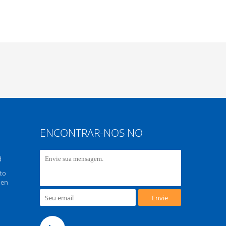
ENCONTRAR-NOS NO
d
to
hen
Envie