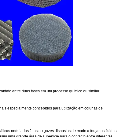
ontato entre duas fases em um processo químico ou similar.
iais especialmente concebidos para utilização em colunas de
licas onduladas finas ou gazes dispostas de modo a forçar os fluidos
sim uma grande área de superfície para o contacto entre diferentes