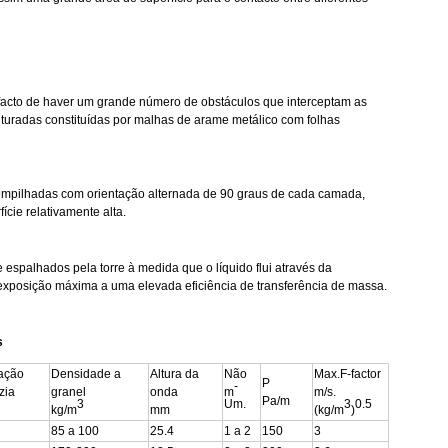
facto de haver um grande número de obstáculos que interceptam as
turadas constituídas por malhas de arame metálico com folhas
as empilhadas com orientação alternada de 90 graus de cada camada,
cie relativamente alta.
 espalhados pela torre à medida que o líquido flui através da
exposição máxima a uma elevada eficiência de transferência de massa.
s
ação
Densidade a
Altura da
Não
Max.F-factor
P
-
zia
granel
onda
m
m/s.
Pa/m
3
Um.
3
0.5
kg/m
mm
(kg/m
)
85 a 100
25.4
1 a 2
150
3