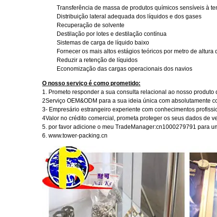
Transferência de massa de produtos químicos sensíveis à t
Distribuição lateral adequada dos líquidos e dos gases
Recuperação de solvente
Destilação por lotes e destilação contínua
Sistemas de carga de líquido baixo
Fornecer os mais altos estágios teóricos por metro de altur
Reduzir a retenção de líquidos
Economização das cargas operacionais dos navios
O nosso serviço é como prometido:
1. Prometo responder a sua consulta relacional ao nosso produto 
2Serviço OEM&ODM para a sua ideia única com absolutamente co
3- Empresário estrangeiro experiente com conhecimentos profissi
4Valor no crédito comercial, prometa proteger os seus dados de v
5. por favor adicione o meu TradeManager:cn1000279791 para um
6. www.tower-packing.cn