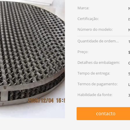
Marca:
Certificação:
Número do modelo:
Quantidade de ordem
mínima:
Preço:
$
Detalhes da embalagem:
C
Tempo de entrega:
5
Termos de pagamento:
Habilidade da fonte:
contacto