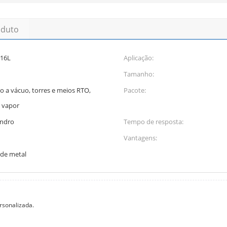
oduto
316L
Aplicação:
Tamanho:
ão a vácuo, torres e meios RTO,
Pacote:
e vapor
indro
Tempo de resposta:
Vantagens:
de metal
rsonalizada.