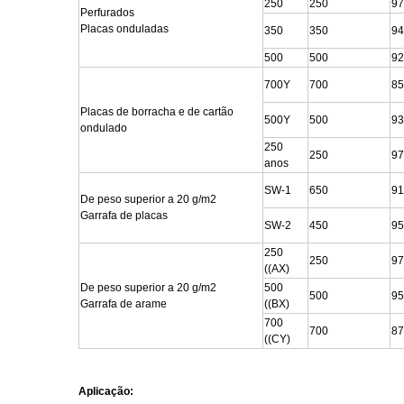
250
250
97
Perfurados
Placas onduladas
350
350
94
500
500
92
700Y
700
85
Placas de borracha e de cartão
500Y
500
93
ondulado
250
250
97
anos
SW-1
650
91
De peso superior a 20 g/m2
Garrafa de placas
SW-2
450
95
250
250
97
((AX)
De peso superior a 20 g/m2
500
500
95
Garrafa de arame
((BX)
700
700
87
((CY)
Aplicação: