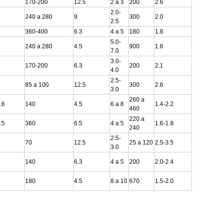
170-200
12.5
2 a 3
200
2.6
2.0-
240 a 280
9
300
2.0
2.5
360-400
6.3
4 a 5
180
1.8
5.0-
240 a 280
4.5
900
1.6
7.0
3.0-
170-200
6.3
200
2.1
4.0
2.5-
85 a 100
12.5
300
2.6
3.0
260 a
.6
140
4.5
6 a 8
1.4-2.2
460
220 a
.5
360
6.5
4 a 5
1.6-1.8
240
2.5-
70
12.5
25 a 120
2.5-3.5
3.0
140
6.3
4 a 5
200
2.0-2.4
180
4.5
8 a 10
670
1.5-2.0