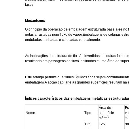
fases.
Mecanismo:
O princípio da operação de embalagem estruturada baseia-se no 
gotas arrastadas num fluxo de vapor.Embalagens de colunas estru
onduladas alinhadas e colocadas verticalmente.
As inclinações da estrutura de fio são invertidas em outras folh
resultando em passagens de fluxo inclinadas e uma área de superfí
Este arranjo permite que filmes líquidos finos sejam continuamente
embalagem.A acção capilar e as grandes superfícies resultam na 
Índices característicos das embalagens metálicas estruturada
Área de
Fr
Nome
Tipo
superfície
va
2
3
m
/m
%
125
125
98