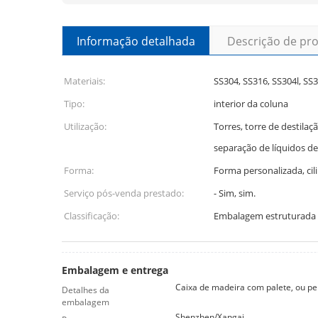
Informação detalhada
Descrição de pr
Materiais:
SS304, SS316, SS304l, SS
Tipo:
interior da coluna
Utilização:
Torres, torre de destilaç
separação de líquidos d
Forma:
Forma personalizada, cil
Serviço pós-venda prestado:
- Sim, sim.
Classificação:
Embalagem estruturada 
Embalagem e entrega
Caixa de madeira com palete, ou pe
Detalhes da
embalagem
Shenzhen/Xangai