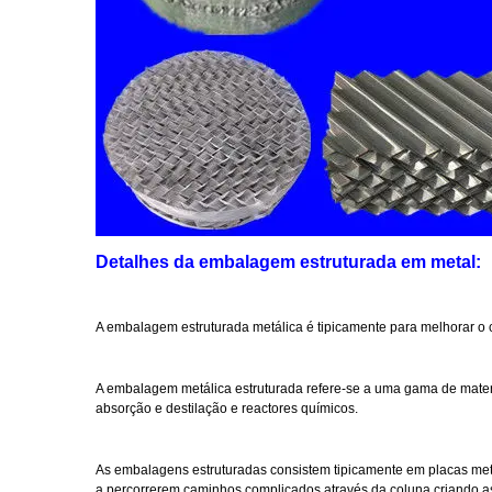
Detalhes da embalagem estruturada em metal:
A embalagem estruturada metálica é tipicamente para melhorar o c
A embalagem metálica estruturada refere-se a uma gama de mater
absorção e destilação e reactores químicos.
As embalagens estruturadas consistem tipicamente em placas metá
a percorrerem caminhos complicados através da coluna,criando as