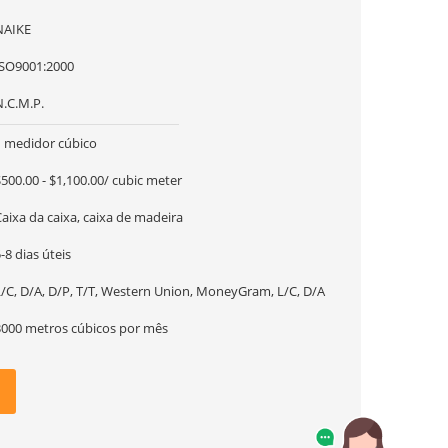
NAIKE
ISO9001:2000
N.C.M.P.
1 medidor cúbico
500.00 - $1,100.00/ cubic meter
aixa da caixa, caixa de madeira
-8 dias úteis
L/C, D/A, D/P, T/T, Western Union, MoneyGram, L/C, D/A
3000 metros cúbicos por mês