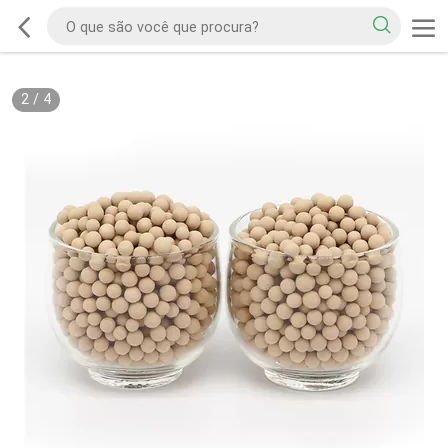
2
/
4