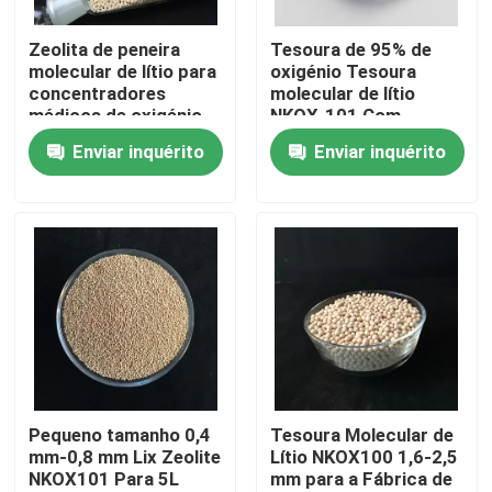
Zeolita de peneira
Tesoura de 95% de
Sobre nós
molecular de lítio para
oxigénio Tesoura
concentradores
molecular de lítio
médicos de oxigénio
NKOX-101 Com
Visita à fábrica
pequena
Enviar inquérito
Enviar inquérito
esferográfica 0,4-0,8
mm
Controle de qualidade
Contacte-nos
Solicite um orçamento
Sítio Molecular PSA
Pequeno tamanho 0,4
Tesoura Molecular de
mm-0,8 mm Lix Zeolite
Lítio NKOX100 1,6-2,5
NKOX101 Para 5L
mm para a Fábrica de
Zeolita de peneira molecular