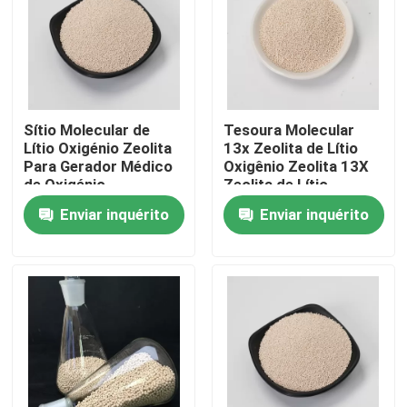
Sítio Molecular de
Tesoura Molecular
Lítio Oxigénio Zeolita
13x Zeolita de Lítio
Para Gerador Médico
Oxigênio Zeolita 13X
de Oxigénio
Zeolita de Lítio
Oxigênio
Enviar inquérito
Enviar inquérito
Para casa
Produtos
Vídeos